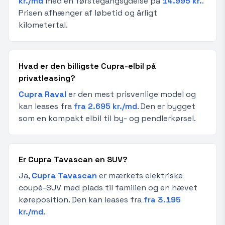
kr./md
med en førstegangsydelse på
14.995 kr.
.
Prisen afhænger af løbetid og årligt
kilometertal.
Hvad er den billigste Cupra-elbil på
privatleasing?
Cupra Raval
er den mest prisvenlige model og
kan leases fra
fra 2.695 kr./md
. Den er bygget
som en kompakt elbil til by- og pendlerkørsel.
Er Cupra Tavascan en SUV?
Ja,
Cupra Tavascan
er mærkets elektriske
coupé-SUV med plads til familien og en hævet
køreposition. Den kan leases fra
fra 3.195
kr./md
.