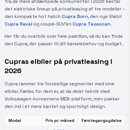
fra de mere afdæmpede konkurrenter. I 2026 består
det elektriske lineup på privatleasing af tre modeller –
den kompakte hot hatch
Cupra Born
, den nye lillebil
Cupra Raval
og coupé-SUV'en
Cupra Tavascan
.
Her får du overblik over hele paletten, så du kan finde
den Cupra, der passer til dit kørselsbehov og budget.
Cupras elbiler på privatleasing i
2026
Cupra rammer tre forskellige segmenter med sine
elbiler. Fælles for dem er, at de deler teknik med
Volkswagen-koncernens MEB-platform, men pakker
den ind i et mere kantet og sportsligt design.
Model
Pris pr. måned
Førstegangsydelse