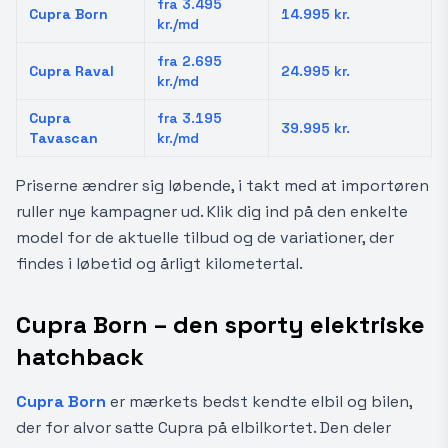
fra 3.495
Cupra Born
14.995 kr.
kr./md
fra 2.695
Cupra Raval
24.995 kr.
kr./md
Cupra
fra 3.195
39.995 kr.
Tavascan
kr./md
Priserne ændrer sig løbende, i takt med at importøren
ruller nye kampagner ud. Klik dig ind på den enkelte
model for de aktuelle tilbud og de variationer, der
findes i løbetid og årligt kilometertal.
Cupra Born – den sporty elektriske
hatchback
Cupra Born
er mærkets bedst kendte elbil og bilen,
der for alvor satte Cupra på elbilkortet. Den deler