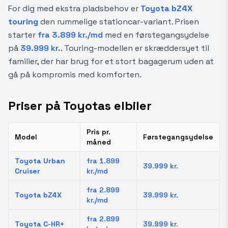
For dig med ekstra pladsbehov er
Toyota bZ4X
touring
den rummelige stationcar-variant. Prisen
starter
fra 3.899 kr./md
med en førstegangsydelse
på
39.999 kr.
. Touring-modellen er skræddersyet til
familier, der har brug for et stort bagagerum uden at
gå på kompromis med komforten.
Priser på Toyotas elbiler
Pris pr.
Model
Førstegangsydelse
måned
Toyota Urban
fra 1.899
39.999 kr.
Cruiser
kr./md
fra 2.899
Toyota bZ4X
39.999 kr.
kr./md
fra 2.899
Toyota C-HR+
39.999 kr.