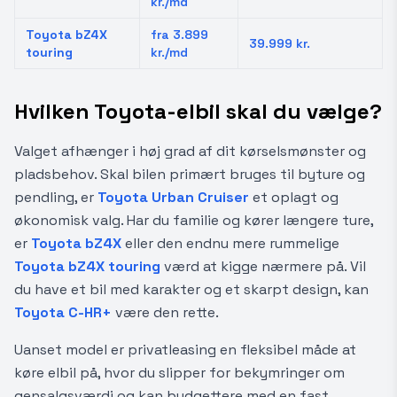
kr./md
Toyota bZ4X
fra 3.899
39.999 kr.
touring
kr./md
Hvilken Toyota-elbil skal du vælge?
Valget afhænger i høj grad af dit kørselsmønster og
pladsbehov. Skal bilen primært bruges til byture og
pendling, er
Toyota Urban Cruiser
et oplagt og
økonomisk valg. Har du familie og kører længere ture,
er
Toyota bZ4X
eller den endnu mere rummelige
Toyota bZ4X touring
værd at kigge nærmere på. Vil
du have et bil med karakter og et skarpt design, kan
Toyota C-HR+
være den rette.
Uanset model er privatleasing en fleksibel måde at
køre elbil på, hvor du slipper for bekymringer om
gensalgsværdi og kan budgettere med en fast