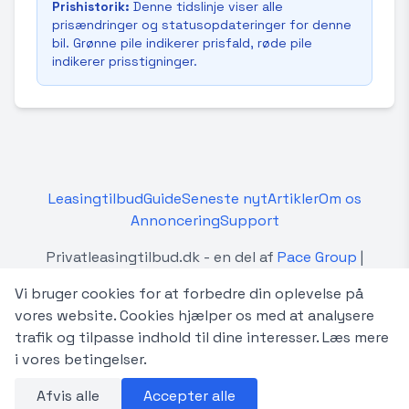
Prishistorik:
Denne tidslinje viser alle
prisændringer og statusopdateringer for denne
bil. Grønne pile indikerer prisfald, røde pile
indikerer prisstigninger.
Leasingtilbud
Guide
Seneste nyt
Artikler
Om os
Annoncering
Support
Privatleasingtilbud.dk - en del af
Pace Group
|
Betingelser
Vi bruger cookies for at forbedre din oplevelse på
Privatleasingtilbud.dk er en uafhængig platform, der
vores website. Cookies hjælper os med at analysere
sammenligner privatleasingtilbud fra forskellige
trafik og tilpasse indhold til dine interesser.
Læs mere
forhandlere og udbydere i Danmark. Vi er ikke
i vores betingelser.
tilknyttet, autoriseret af eller i samarbejde med de
Afvis alle
Accepter alle
viste bilmærker.