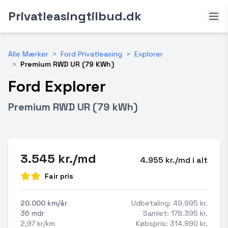
Privatleasingtilbud.dk
Alle Mærker
>
Ford Privatleasing
>
Explorer
>
Premium RWD UR (79 KWh)
Ford Explorer
Premium RWD UR (79 kWh)
3.545 kr./md
4.955 kr./md i alt
Fair pris
20.000 km/år
Udbetaling: 49.995 kr.
36 mdr
Samlet: 178.395 kr.
2,97 kr/km
Købspris: 314.990 kr.