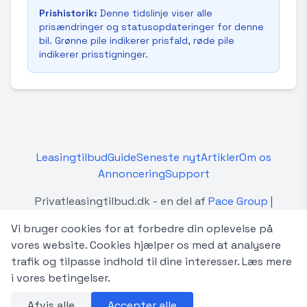
Prishistorik:
Denne tidslinje viser alle
prisændringer og statusopdateringer for denne
bil. Grønne pile indikerer prisfald, røde pile
indikerer prisstigninger.
Leasingtilbud
Guide
Seneste nyt
Artikler
Om os
Annoncering
Support
Privatleasingtilbud.dk - en del af
Pace Group
|
Betingelser
Vi bruger cookies for at forbedre din oplevelse på
Privatleasingtilbud.dk er en uafhængig platform, der
vores website. Cookies hjælper os med at analysere
sammenligner privatleasingtilbud fra forskellige
trafik og tilpasse indhold til dine interesser.
Læs mere
forhandlere og udbydere i Danmark. Vi er ikke
i vores betingelser.
tilknyttet, autoriseret af eller i samarbejde med de
Afvis alle
Accepter alle
viste bilmærker.