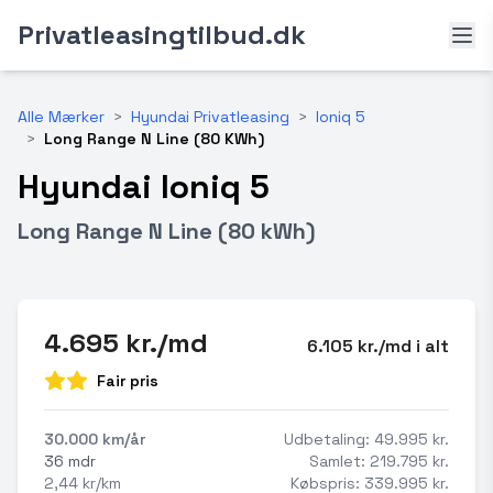
Privatleasingtilbud.dk
Alle Mærker
>
Hyundai Privatleasing
>
Ioniq 5
>
Long Range N Line (80 KWh)
Hyundai Ioniq 5
Long Range N Line (80 kWh)
4.695 kr./md
6.105 kr./md i alt
Fair pris
30.000 km/år
Udbetaling: 49.995 kr.
36 mdr
Samlet: 219.795 kr.
2,44 kr/km
Købspris: 339.995 kr.