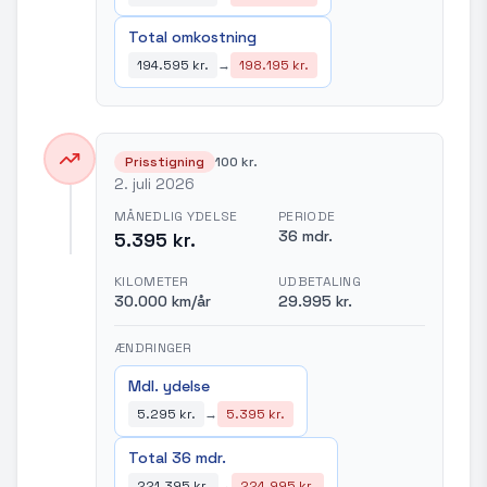
Total omkostning
194.595 kr.
→
198.195 kr.
Prisstigning
100 kr.
2. juli 2026
MÅNEDLIG YDELSE
PERIODE
36 mdr.
5.395 kr.
KILOMETER
UDBETALING
30.000 km/år
29.995 kr.
ÆNDRINGER
Mdl. ydelse
5.295 kr.
→
5.395 kr.
Total 36 mdr.
221.395 kr.
→
224.995 kr.