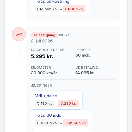
Total omkostning
213.595 kr.
→
217.195 kr.
Prisstigning
100 kr.
2. juli 2026
MÅNEDLIG YDELSE
PERIODE
36 mdr.
5.295 kr.
KILOMETER
UDBETALING
20.000 km/år
14.995 kr.
ÆNDRINGER
Mdl. ydelse
5.195 kr.
→
5.295 kr.
Total 36 mdr.
202.795 kr.
→
206.395 kr.