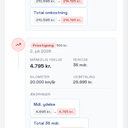
210.595 kr.
→
214.195 kr.
Total omkostning
210.595 kr.
→
214.195 kr.
Prisstigning
100 kr.
2. juli 2026
MÅNEDLIG YDELSE
PERIODE
36 mdr.
4.795 kr.
KILOMETER
UDBETALING
20.000 km/år
29.995 kr.
ÆNDRINGER
Mdl. ydelse
4.695 kr.
→
4.795 kr.
Total 36 mdr.