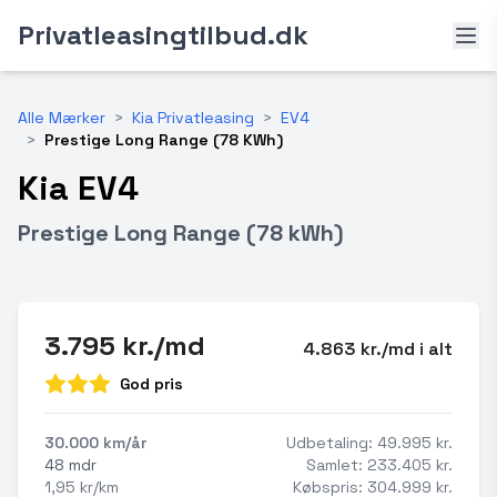
Privatleasingtilbud.dk
Alle Mærker
>
Kia Privatleasing
>
EV4
>
Prestige Long Range (78 KWh)
Kia EV4
Prestige Long Range (78 kWh)
3.795 kr./md
4.863 kr./md i alt
God pris
30.000 km/år
Udbetaling: 49.995 kr.
48 mdr
Samlet: 233.405 kr.
1,95 kr/km
Købspris: 304.999 kr.