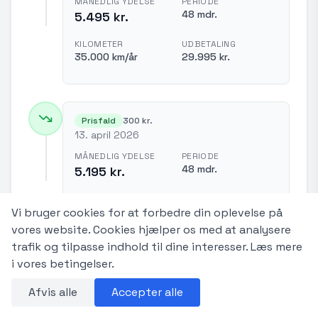
MÅNEDLIG YDELSE
PERIODE
48 mdr.
5.495 kr.
KILOMETER
UDBETALING
35.000 km/år
29.995 kr.
Prisfald
300 kr.
13. april 2026
MÅNEDLIG YDELSE
PERIODE
48 mdr.
5.195 kr.
KILOMETER
UDBETALING
Vi bruger cookies for at forbedre din oplevelse på
30.000 km/år
29.995 kr.
vores website. Cookies hjælper os med at analysere
ÆNDRINGER
trafik og tilpasse indhold til dine interesser.
Læs mere
i vores betingelser.
Mdl. ydelse
5.495 kr.
→
5.195 kr.
Afvis alle
Accepter alle
Total 36 mdr.