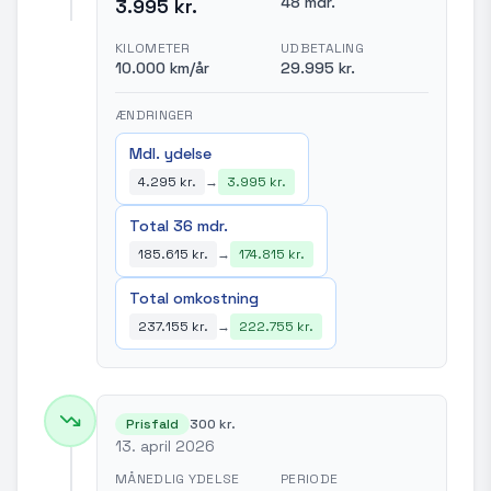
48 mdr.
3.995 kr.
KILOMETER
UDBETALING
10.000 km/år
29.995 kr.
ÆNDRINGER
Mdl. ydelse
4.295 kr.
→
3.995 kr.
Total 36 mdr.
185.615 kr.
→
174.815 kr.
Total omkostning
237.155 kr.
→
222.755 kr.
Prisfald
300 kr.
13. april 2026
MÅNEDLIG YDELSE
PERIODE