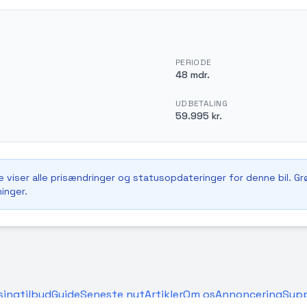
PERIODE
48 mdr.
UDBETALING
59.995 kr.
e viser alle prisændringer og statusopdateringer for denne bil. Grøn
ninger.
singtilbud
Guide
Seneste nyt
Artikler
Om os
Annoncering
Sup