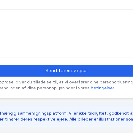
Send forespørgsel
rgsel giver du tilladelse til, at vi overfører dine personoplysning
andlingen af dine personoplysninger i vores
betingelser
.
afhængig sammenligningsplatform. Vi er ikke tilknyttet, godkendt a
r tilhører deres respektive ejere. Alle billeder er illustrationer so