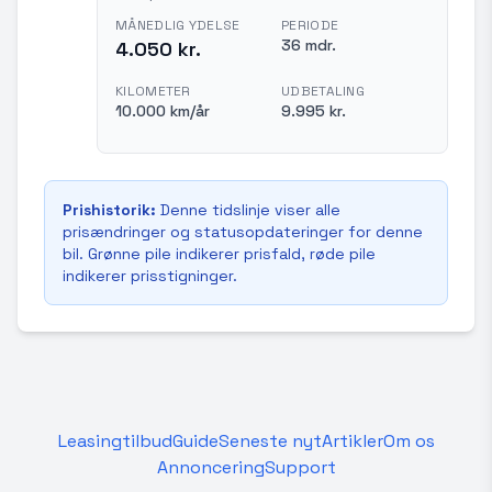
MÅNEDLIG YDELSE
PERIODE
36 mdr.
4.050 kr.
KILOMETER
UDBETALING
10.000 km/år
9.995 kr.
Prishistorik:
Denne tidslinje viser alle
prisændringer og statusopdateringer for denne
bil. Grønne pile indikerer prisfald, røde pile
indikerer prisstigninger.
Leasingtilbud
Guide
Seneste nyt
Artikler
Om os
Annoncering
Support