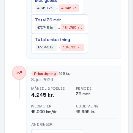
Mdl. ydelse
4.350 kr.
→
4.545 kr.
Total 36 mdr.
177.745 kr.
→
184.765 kr.
Total omkostning
177.745 kr.
→
184.765 kr.
Prisstigning
195 kr.
8. juli 2026
MÅNEDLIG YDELSE
PERIODE
36 mdr.
4.245 kr.
KILOMETER
UDBETALING
15.000 km/år
19.995 kr.
ÆNDRINGER