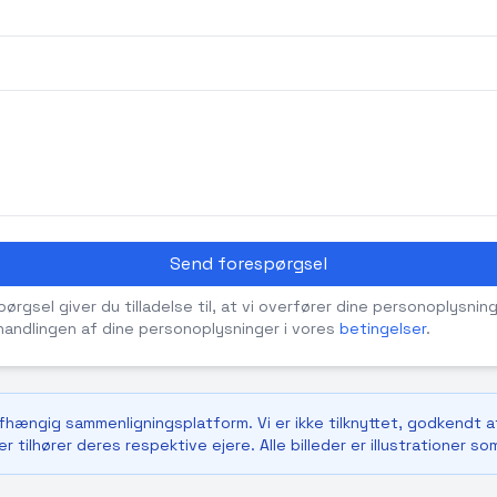
Send forespørgsel
rgsel giver du tilladelse til, at vi overfører dine personoplysning
andlingen af dine personoplysninger i vores
betingelser
.
afhængig sammenligningsplatform. Vi er ikke tilknyttet, godkendt a
r tilhører deres respektive ejere. Alle billeder er illustrationer so