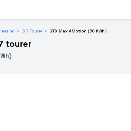
tleasing
>
ID.7 Tourer
>
GTX Max 4Motion (86 KWh)
7 tourer
kWh)