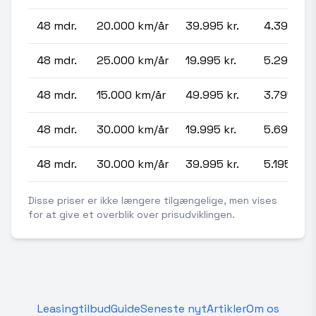
48 mdr.
20.000 km/år
39.995 kr.
4.395 kr.
48 mdr.
25.000 km/år
19.995 kr.
5.295 kr.
48 mdr.
15.000 km/år
49.995 kr.
3.795 kr.
48 mdr.
30.000 km/år
19.995 kr.
5.695 kr.
48 mdr.
30.000 km/år
39.995 kr.
5.195 kr.
Disse priser er ikke længere tilgængelige, men vises
for at give et overblik over prisudviklingen.
Leasingtilbud
Guide
Seneste nyt
Artikler
Om os