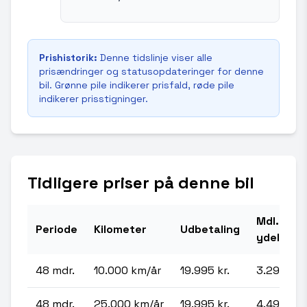
Prishistorik:
Denne tidslinje viser alle
prisændringer og statusopdateringer for denne
bil. Grønne pile indikerer prisfald, røde pile
indikerer prisstigninger.
Tidligere priser på denne bil
Mdl.
Periode
Kilometer
Udbetaling
ydelse
48 mdr.
10.000 km/år
19.995 kr.
3.295 kr.
48 mdr.
25.000 km/år
19.995 kr.
4.495 kr.