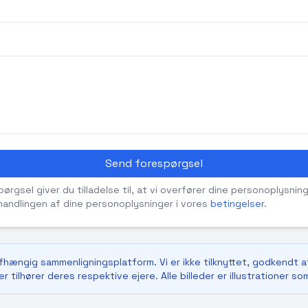
Send forespørgsel
rgsel giver du tilladelse til, at vi overfører dine personoplysning
andlingen af dine personoplysninger i vores
betingelser
.
afhængig sammenligningsplatform. Vi er ikke tilknyttet, godkendt a
r tilhører deres respektive ejere. Alle billeder er illustrationer so