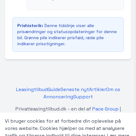
Prishistorik:
Denne tidslinje viser alle
prisændringer og statusopdateringer for denne
bil. Grønne pile indikerer prisfald, røde pile
indikerer prisstigninger.
Leasingtilbud
Guide
Seneste nyt
Artikler
Om os
Annoncering
Support
Privatleasingtilbud.dk - en del af
Pace Group
|
Betingelser
Vi bruger cookies for at forbedre din oplevelse på
Privatleasingtilbud.dk er en uafhængig platform, der
vores website. Cookies hjælper os med at analysere
sammenligner privatleasingtilbud fra forskellige
trafik og tilpasse indhold til dine interesser.
Læs mere