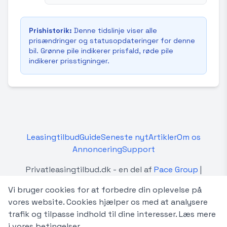
Prishistorik:
Denne tidslinje viser alle
prisændringer og statusopdateringer for denne
bil. Grønne pile indikerer prisfald, røde pile
indikerer prisstigninger.
Leasingtilbud
Guide
Seneste nyt
Artikler
Om os
Annoncering
Support
Privatleasingtilbud.dk - en del af
Pace Group
|
Betingelser
Vi bruger cookies for at forbedre din oplevelse på
Privatleasingtilbud.dk er en uafhængig platform, der
vores website. Cookies hjælper os med at analysere
sammenligner privatleasingtilbud fra forskellige
trafik og tilpasse indhold til dine interesser.
Læs mere
forhandlere og udbydere i Danmark. Vi er ikke
i vores betingelser.