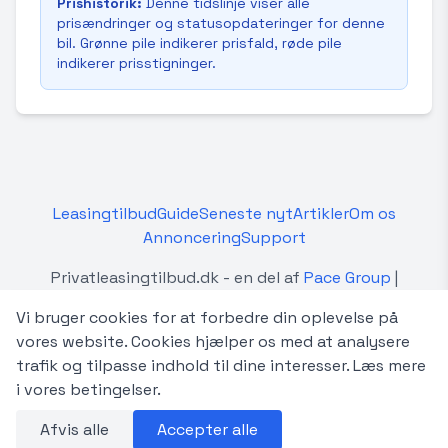
Prishistorik:
Denne tidslinje viser alle
prisændringer og statusopdateringer for denne
bil. Grønne pile indikerer prisfald, røde pile
indikerer prisstigninger.
Leasingtilbud
Guide
Seneste nyt
Artikler
Om os
Annoncering
Support
Privatleasingtilbud.dk - en del af
Pace Group
|
Betingelser
Vi bruger cookies for at forbedre din oplevelse på
Privatleasingtilbud.dk er en uafhængig platform, der
vores website. Cookies hjælper os med at analysere
sammenligner privatleasingtilbud fra forskellige
trafik og tilpasse indhold til dine interesser.
Læs mere
forhandlere og udbydere i Danmark. Vi er ikke
i vores betingelser.
tilknyttet, autoriseret af eller i samarbejde med de
Afvis alle
Accepter alle
viste bilmærker.