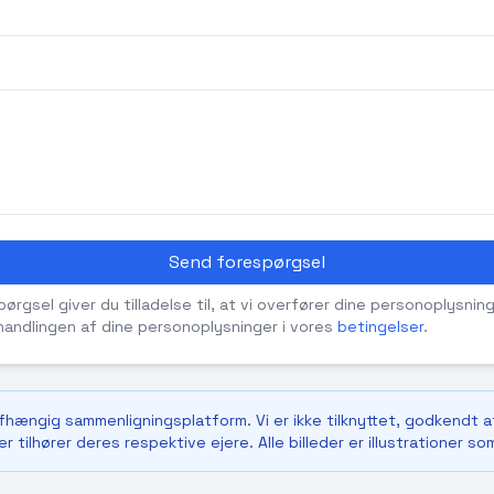
Send forespørgsel
rgsel giver du tilladelse til, at vi overfører dine personoplysning
andlingen af dine personoplysninger i vores
betingelser
.
afhængig sammenligningsplatform. Vi er ikke tilknyttet, godkendt a
r tilhører deres respektive ejere. Alle billeder er illustrationer so