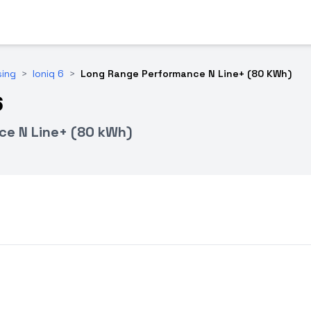
sing
>
Ioniq 6
>
Long Range Performance N Line+ (80 KWh)
6
e N Line+ (80 kWh)