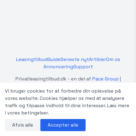
Leasingtilbud
Guide
Seneste nyt
Artikler
Om os
Annoncering
Support
Privatleasingtilbud.dk - en del af
Pace Group
|
Betingelser
Vi bruger cookies for at forbedre din oplevelse på
Privatleasingtilbud.dk er en uafhængig platform, der
vores website. Cookies hjælper os med at analysere
sammenligner privatleasingtilbud fra forskellige
trafik og tilpasse indhold til dine interesser.
Læs mere
forhandlere og udbydere i Danmark. Vi er ikke
i vores betingelser.
tilknyttet, autoriseret af eller i samarbejde med de
Afvis alle
Accepter alle
viste bilmærker.