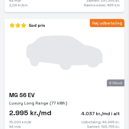
48 mdr
Samlet: 251.355 kr.
2,09 kr/km
Rækkevidde: 485 km
Høj udbetaling
God pris
6 tilbud
MG S6 EV
Luxury Long Range (77 kWh)
2.995 kr./md
4.037 kr./md i alt
15.000 km/år
Udbetaling: 49.995 kr.
48 mdr
Samlet: 193.755 kr.