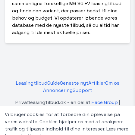
sammenligne forskellige MG S6 EV leasingtilbud
og finde den variant, der passer bedst til dine
behov og budget. Vi opdaterer løbende vores
database med de nyeste tilbud, så du altid har
adgang til de mest aktuelle priser.
Leasingtilbud
Guide
Seneste nyt
Artikler
Om os
Annoncering
Support
Privatleasingtilbud.dk - en del af
Pace Group
|
Betingelser
Vi bruger cookies for at forbedre din oplevelse på
Privatleasingtilbud.dk er en uafhængig platform, der
vores website. Cookies hjælper os med at analysere
sammenligner privatleasingtilbud fra forskellige
trafik og tilpasse indhold til dine interesser.
Læs mere
forhandlere og udbydere i Danmark. Vi er ikke