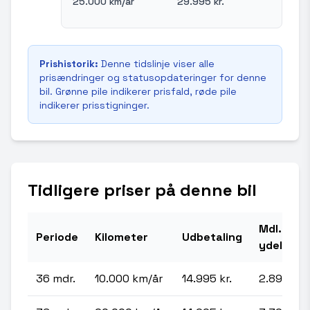
25.000 km/år
29.995 kr.
Prishistorik:
Denne tidslinje viser alle
prisændringer og statusopdateringer for denne
bil. Grønne pile indikerer prisfald, røde pile
indikerer prisstigninger.
Tidligere priser på denne bil
Mdl.
Periode
Kilometer
Udbetaling
ydelse
36 mdr.
10.000 km/år
14.995 kr.
2.895 kr.