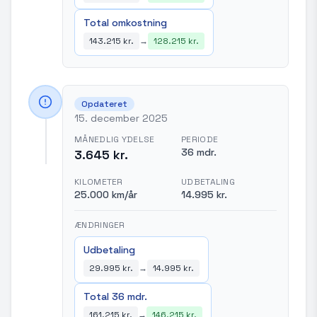
Total omkostning
143.215 kr.
→
128.215 kr.
Opdateret
15. december 2025
MÅNEDLIG YDELSE
PERIODE
36 mdr.
3.645 kr.
KILOMETER
UDBETALING
25.000 km/år
14.995 kr.
ÆNDRINGER
Udbetaling
29.995 kr.
→
14.995 kr.
Total 36 mdr.
161.215 kr.
→
146.215 kr.