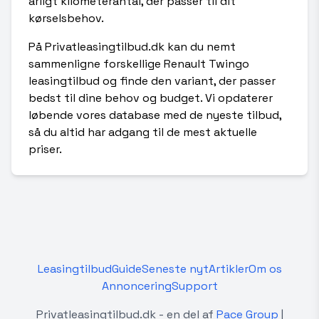
årligt kilometerantal, der passer til dit
kørselsbehov.
På Privatleasingtilbud.dk kan du nemt
sammenligne forskellige Renault Twingo
leasingtilbud og finde den variant, der passer
bedst til dine behov og budget. Vi opdaterer
løbende vores database med de nyeste tilbud,
så du altid har adgang til de mest aktuelle
priser.
Leasingtilbud
Guide
Seneste nyt
Artikler
Om os
Annoncering
Support
Privatleasingtilbud.dk - en del af
Pace Group
|